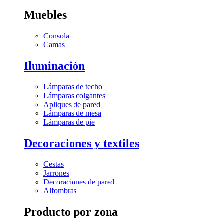
Muebles
Consola
Camas
Iluminación
Lámparas de techo
Lámparas colgantes
Apliques de pared
Lámparas de mesa
Lámparas de pie
Decoraciones y textiles
Cestas
Jarrones
Decoraciones de pared
Alfombras
Producto por zona