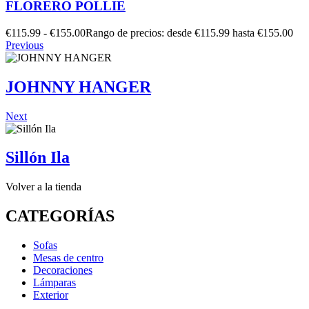
FLORERO POLLIE
€
115.99
-
€
155.00
Rango de precios: desde €115.99 hasta €155.00
Previous
JOHNNY HANGER
Next
Sillón Ila
Volver a la tienda
CATEGORÍAS
Sofas
Mesas de centro
Decoraciones
Lámparas
Exterior