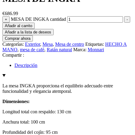
€
686.99
MESA DE INGKA cantidad
+
-
Añadir al carrito
Añadir a la lista de deseos
Comprar ahora
Categorías:
Exterior
,
Mesa
,
Mesa de centro
Etiquetas:
HECHO A
MANO
,
mesa de café
,
Ratán natural
Marca:
Monnari
Compartir :
Descripción
La mesa INGKA proporciona el equilibrio adecuado entre
funcionalidad y elegancia atemporal.
Dimensiones:
Longitud total con respaldo: 130 cm
Anchura total: 100 cm
Profundidad del cojín: 95 cm