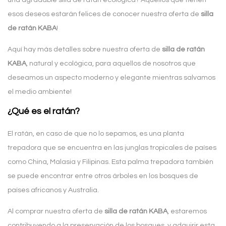
una agradable silla de ratán ecológica? Aquellos que tienen
esos deseos estarán felices de conocer nuestra oferta de
silla
de ratán KABA
!
Aquí hay más detalles sobre nuestra oferta de
silla de ratán
KABA
, natural y ecológica, para aquellos de nosotros que
deseamos un aspecto moderno y elegante mientras salvamos
el medio ambiente!
¿Qué es el ratán?
El ratán, en caso de que no lo sepamos, es una planta
trepadora que se encuentra en las junglas tropicales de países
como China, Malasia y Filipinas. Esta palma trepadora también
se puede encontrar entre otros árboles en los bosques de
países africanos y Australia.
Al comprar nuestra oferta de
silla de ratán KABA
, estaremos
contribuyendo a la preservación de los bosques, y adquirir esta