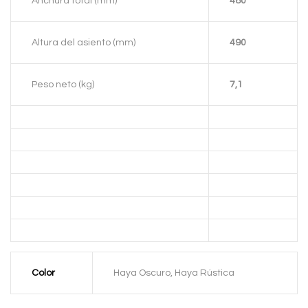
Anchura total (mm)
480
Altura del asiento (mm)
490
Peso neto (kg)
7,1
Color
Haya Oscuro, Haya Rústica