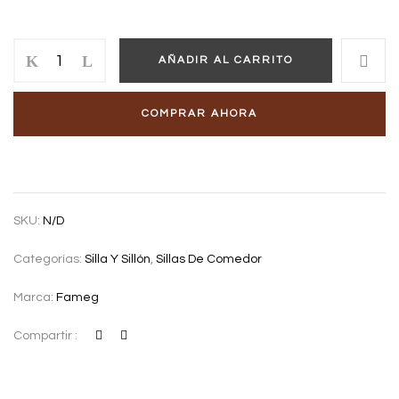
Silla
AÑADIR AL CARRITO
de
madera
Avola
COMPRAR AHORA
cantidad
SKU:
N/D
Categorías:
Silla Y Sillón
,
Sillas De Comedor
Marca:
Fameg
Compartir :