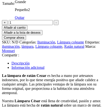
Grande
€313.99
Tamaño
hasta
Pequeño2
€534.99
Quitar
LÁMPARA
+
-
CEZAR,
Añadir al carrito
NEGRO
Añadir a la lista de deseos
cantidad
Comprar ahora
SKU:
N/D
Categorías:
Iluminación
,
Lámpara colgante
Etiquetas:
iluminación
,
lámpara
,
Lámpara colgante
,
Ratán natural
Marca:
Monnari
Compartir :
Descripción
Información adicional
La lámpara de ratán Cezar
es hecha a mano por artesanos
indonesios, por lo que tiene energía positiva que añade calidez a
cualquier arreglo. Las principales ventajas de la lámpara son su
forma original, que proporciona a la habitación una atmósfera
atemporal.
Nuestra
Lámpara César
está llena de creatividad, pasión y amor.
La lámpara está hecha de
ratán natural
sobre un marco de metal.