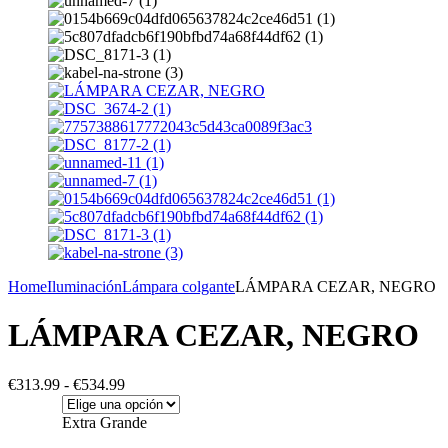
Home
Iluminación
Lámpara colgante
LÁMPARA CEZAR, NEGRO
LÁMPARA CEZAR, NEGRO
Rango
€
313.99
-
€
534.99
de
precios:
Extra Grande
desde