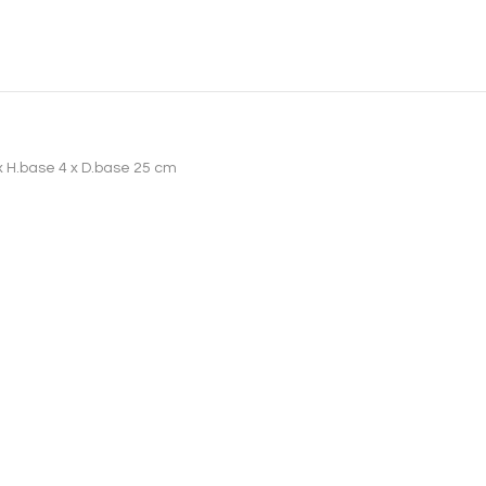
 x H.base 4 x D.base 25 cm