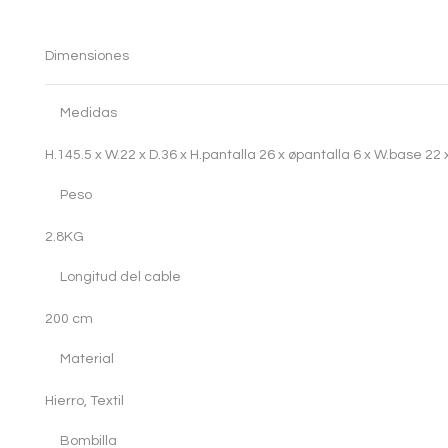
Dimensiones
Medidas
H.145.5 x W.22 x D.36 x H.pantalla 26 x øpantalla 6 x W.base 22
Peso
2.8
KG
Longitud del cable
200 cm
Material
Hierro, Textil
Bombilla