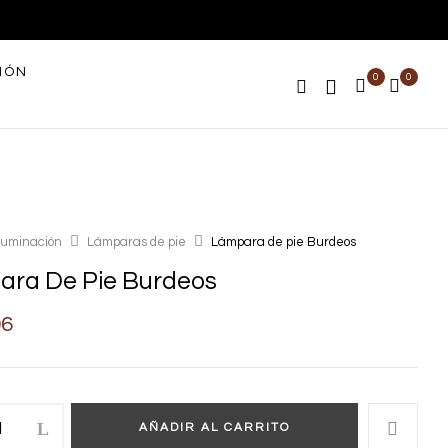
IÓN
0
0
Iluminación
Lámparas de pie
Lámpara de pie Burdeos
ra De Pie Burdeos
96
AÑADIR AL CARRITO