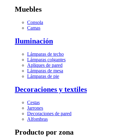
Muebles
Consola
Camas
Iluminación
Lámparas de techo
Lámparas colgantes
Apliques de pared
Lámparas de mesa
Lámparas de pie
Decoraciones y textiles
Cestas
Jarrones
Decoraciones de pared
Alfombras
Producto por zona