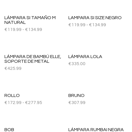
LÁMPARA SI TAMAÑO M
LAMPARA SI SIZE NEGRO
NATURAL
€
119.99
-
€
134.99
€
119.99
-
€
134.99
LÁMPARA DE BAMBÚ ELLE,
LÁMPARA LOLA
SOPORTE DE METAL
€
335.00
€
425.99
ROLLO
BRUNO
€
172.99
-
€
277.95
€
307.99
BOB
LÁMPARA RUMBAI NEGRA