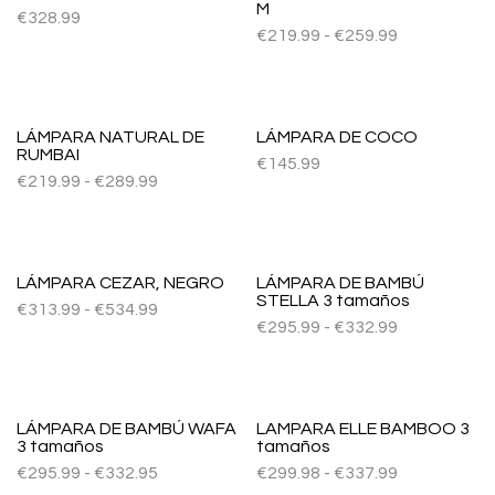
M
€
328.99
€
219.99
-
€
259.99
LÁMPARA NATURAL DE
LÁMPARA DE COCO
RUMBAI
€
145.99
€
219.99
-
€
289.99
LÁMPARA CEZAR, NEGRO
LÁMPARA DE BAMBÚ
STELLA 3 tamaños
€
313.99
-
€
534.99
€
295.99
-
€
332.99
LÁMPARA DE BAMBÚ WAFA
LAMPARA ELLE BAMBOO 3
3 tamaños
tamaños
€
295.99
-
€
332.95
€
299.98
-
€
337.99