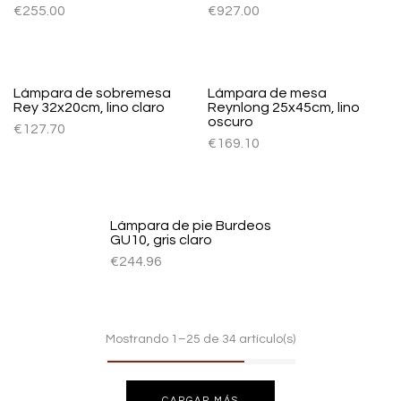
€
255.00
€
927.00
Lámpara de sobremesa
Lámpara de mesa
Rey 32x20cm, lino claro
Reynlong 25x45cm, lino
oscuro
€
127.70
€
169.10
Lámpara de pie Burdeos
GU10, gris claro
€
244.96
Mostrando 1–25 de 34 artículo(s)
CARGAR MÁS